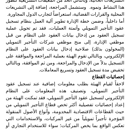
التشريعات الحالية، وبالتالي الحد من المعيقات التشريعية لتطور
هذا النشاط ونموه. وستشمل المراجعة، إضافة إلى التشريعات
المحلية والقرارات القضائية، استعراضاً لتجارب الدول المجاورة.
أما داخلياً، وضمن خطة الإدارة تطوير آلية العمل بنظام تسجيل
عقود التأجير التمويلي وأتمتة العمليات، فقد تم تحويل عملية
تسجيل العقود من إدخال بيانات العقود على النظام من قبل
موظفي الإدارة، إلى منح موظفي شركات التأجير التمويلي
(المخولون بذلك) صلاحية إدخال بيانات العقود على النظام
الإلكتروني، وبالتالي تقوم الهيئة بعملية المراجعة والموافقة على
التسجيل بدلاً من الإدخال والمراجعة، ومن ثم الموافقة، وبالتالي
تخفيض مدة تسجيل العقود وتسريع المعاملات.
إحصائيات القطاع
لاحقاً لقيام الهيئة بطلب معلومات إضافية عند تسجيل عقود
التأجير التمويلي، وتصنيف هذه المعلومات على النظام
الإلكتروني لتسجيل عقود التأجير التمويلي، فقد تمكنت الهيئة من
إعداد إحصائيات تفصيلية أكثر تخص قطاع التأجير التمويلي من
حيث القطاعات الاقتصادية المخدومة، وأنواع الأصول المنقولة
المؤجرة تأجيراً تمويلياً من غير المركبات، والاستخدامات التي
تعكس الواقع بما يخص المركبات؛ سواء للاستخدام التجاري أو