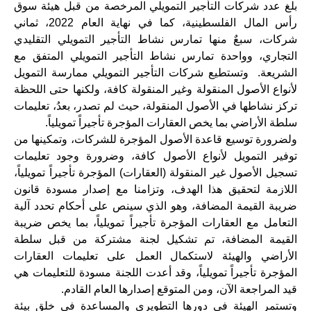
بلغ عدد شركات التأجير التمويلي المرخصة من قبل هيئة سوق
رأس المال الفلسطينية، كما في نهاية العام 2022، ثماني
شركات، سبعٌ منها تمارس نشاط التأجير التمويلي التقليدي
التجاري، وواحدة تمارس نشاط التأجير التمويلي المتفق مع
الشريعة. وتستطيع شركات التأجير التمويلي ممارسة التمويل
لأنواع الأصول المنقولة وغير المنقولة كافة، ولكنها حتى اللحظة
تركز نشاطها في الأصول المنقولة، حيث لم تصدر، بعدُ، تعليمات
سلطة الأراضي بما يخص العقارات المؤجرة تأجيراً تمويلياً.
ولضرورة توسيع قاعدة الأصول المؤجرة للشركات، وتمكينها من
توفير التمويل لأنواع الأصول كافة، وضرورة وجود تعليمات
تسجيل الأصول غير المنقولة (العقارات) المؤجرة تأجيراً تمويلياً،
اللازمة لتحقيق هذا الهدف، وتزامنا مع إصدار مسودة قانون
ضريبة القيمة المضافة، وهو الذي سينص على أحكام تحدد آلية
التعامل مع العقارات المؤجرة تأجيراً تمويلياً، بما يخص ضريبة
القيمة المضافة، تم تشكيل لجنة مشتركة من قبل سلطة
الأراضي والهيئة لاستكمال العمل على تعليمات العقارات
المؤجرة تأجيراً تمويلياً، وقد أعدت اللجنة مسودة للتعليمات هي
قيد المراجعة الآن، ومن المتوقع إصدارها العام القادم.
وتستمر الهيئة في دورها التطويري والمساعدة في خلق بيئة