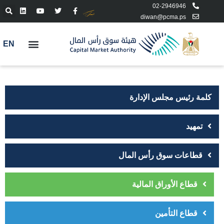
02-2946946
diwan@pcma.ps
EN
كلمة رئيس مجلس الإدارة
تمهيد
قطاعات سوق رأس المال
قطاع الأوراق المالية
قطاع التأمين