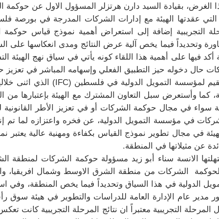
ا الغرض، بقيادة السيد دارن هرتزلر المسؤول الاول عن حوكمة ا
 التي عقدتها الهيئة مع إدارات الشركات المدرجة في بورصة فلس
رحلة التجريبية إضافة إلى استعراض أهمية نموذج قياس حوكمة
حديداً فيما يخص آلية عرض النتائج ومدى انعكاسها على الشرك
كد فيها على أهمية هذا اللقاء كونه يأتي في سياق نهج الهيئة ا
شركات حال دخوله حيز التطبيق الفعلي وإسهامه المباشر في تعزي
م لمؤسسة التمويل الدولية في فلسطين (
IFC
) الذي اثنى خلال
، كما وأستعرض سبل التعاون المشترك مع الهيئة بإعتبارها من الش
يئة سواء في مجال حوكمة الشركات أو في تعزيز الأطر القانونية
شركات في مؤسسة التمويل الدولية، عن فخره واعتزازه لما تم 
هيئة في مجال تطوير نموذج القياس بكفاءة ومهنية عالية يعتبر 
ائدة عن مثيلاتها في المنطقة.
تهلتها الانسة سناء أبو زيد مسؤولة حوكمة الشركات لمنطقة 
حوكمة
الشركات من منطقة الشرق الاوسط وشمال افريقيا، وان
 الدولية في هذا السياق وتحديداً فيما يخص المنطقة، وفي استعر
ر مدير عام الإدارة العامة للدراسات والتطوير في هيئة سوق رأس
رحلة التجريبية معتبراً ان نتائج المرحلة التجريبية كانت تعكس الت