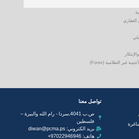
ية
العقاري
يلي
الإبتكار
ة غير النظامية (Forex)
تواصل معنا
ص.ب 4041,سردا - رام الله والبيرة –
فلسطين
اغرة
بريد الكتروني: diwan@pcma.ps
هاتف: 97022946946+