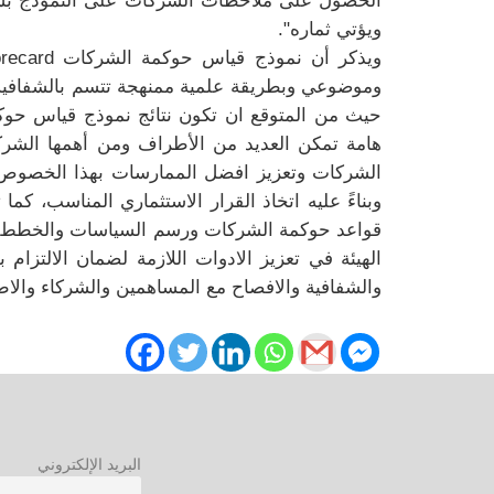
ويؤتي ثماره".
ويذكر أن نموذج قياس حوكمة الشركات
recard
وموضوعي وبطريقة علمية ممنهجة تتسم بالشفافية و
حيث من المتوقع ان تكون نتائج نموذج قياس حوكم
هامة تمكن العديد من الأطراف ومن أهمها الشركا
الشركات وتعزيز افضل الممارسات بهذا الخصوص، كم
وبناءً عليه اتخاذ القرار الاستثماري المناسب، ك
قواعد حوكمة الشركات ورسم السياسات والخطط ال
الهيئة في تعزيز الادوات اللازمة لضمان الالتزام 
والشفافية والافصاح مع المساهمين والشركاء والا
البريد الإلكتروني