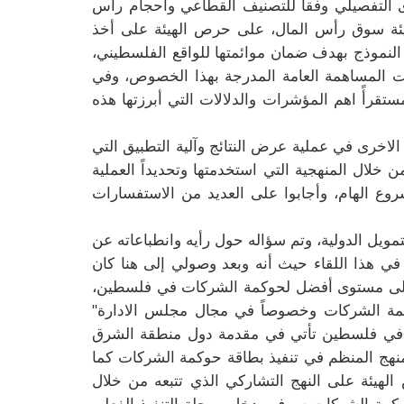
ى التفصيلي وفقاً للتصنيف القطاعي وأحجام رأس
ي هيئة سوق رأس المال، على حرص الهيئة على أخذ
النموذج بهدف ضمان موائمتها للواقع الفلسطيني،
كات المساهمة العامة المدرجة بهذا الخصوص، وفي
تقرأً اهم المؤشرات والدلالات التي أبرزتها هذه
لاخرى في عملية عرض النتائج وآلية التطبيق التي
خلال المنهجية التي استخدمتها وتحديداً العملية
روع الهام، وأجابوا على العديد من الاستفسارات
يل الدولية، وتم سؤاله حول رأيه وانطباعاته عن
ي هذا اللقاء حيث أنه وبعد وصولي إلى هنا كان
 إلى مستوى أفضل لحوكمة الشركات في فلسطين،
مة الشركات وخصوصاً في مجال مجلس الادارة"
 في فلسطين تأتي في مقدمة دول منطقة الشرق
نهج المنظم في تنفيذ بطاقة حوكمة الشركات كما
هيئة على النهج التشاركي الذي تتبعه من خلال
وكمة الشركات سوف يدخل مرحلة التنفيذ الفعلي