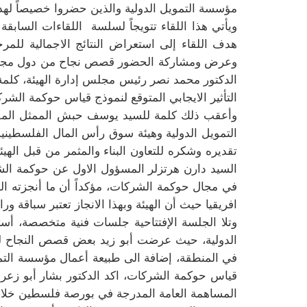
مؤسسة التمويل الدولية والذين حضروا خصيصاً لهذ
ويأتي هذا اللقاء تتويجاً لسلسة
اللقاءات السابقة
هدف اللقاء إلى استعراض النتائج الاجمالية للم
وعرض ومشاركة الحضور قصص نجاح من دول مجاورة وت
الدكتور محمد نصر رئيس مجلس إدارة الهيئة، كلمة أ
التأثير الايجابي المتوقع لنموذج قياس حوكمة ال
وأعقب ذلك كلمة للسيد يوسف حبش الممثل المقي
التمويل الدولية وهيئة سوق رأس المال الفلسطينية
تقديره وشكره للتعاون البناء والمثمر من قبل اله
السيد دارن هرتزلر المسؤول الاول عن حوكمة ال
في مجال حوكمة الشركات، مؤكداً أن ما أنجزته ال
افريقيا حيث أن الهيئة وبهذا الانجاز تعتبر سباقة ور
وتلا الجلسة الإفتتاحية جلسات فنية متخصصة، أس
الدولية، حيث عرضت أبو زيد بعض قصص النجاح ل
في المنطقة، إضافة الى طبيعة أعمال مؤسسة التمويل
قياس حوكمة الشركات، اكد الدكتور بشار أبو زعرو
المساهمة العامة المدرجة في بورصة فلسطين خلال الم