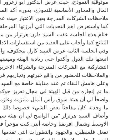
موثوقية النموذج، حيث عرض الدكتور أبو زعرور ا
المال والمحاور الأساسية للنموذج، بدوره أكد ال
ملاحظات الشركات المدرجة بعين الاعتبار حيث عمل
كما واستعرض اهم التحديات التي أبرزتها المرحلة
ختام هذه الجلسة عقب السيد دارن هرتزلر من مؤسسة
النتائج كما وأجاب على العديد من استفسارات الادا
وفي الجلسة الثانية عرض السيد كارل نيجكوف، والس
اتبعتها تلك الدول وأكدوا على ريادية الهيئة ومه
التشاركية مع الشركات المدرجة والشركاء الاخرين
والملاحظات للحضور من واقع خبرتهم وتجاربهم في 
وعلى هامش اللقاء تم عقد مقابلة خاصة مع السيد 
ما تم إنجازه من
قبل
الهيئة في مجال تعزيز حوكم
واضحاً لي أن هيئة سوق رأس المال ملتزمة وعا
ما وجدته كان مفاجئاً بعض الشيء خصوصا ذلك 
وأضاف السيد هرتزلر "من الواضح لي أن هيئة س
الاوسط وشمال افريقيا وخاصة أنني كنت مؤخراً ف
تفعل فلسطين، والجهود والتطورات التي تقدمها 
الحصول على ملاحظات الشركات على النموذج بشكل