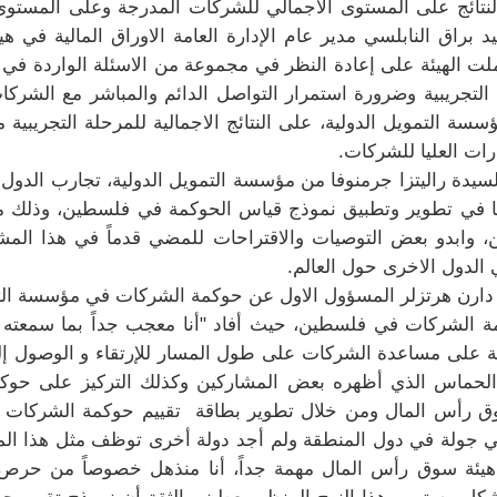
لنتائج على المستوى الاجمالي للشركات المدرجة وعلى المستو
سيد براق النابلسي مدير عام الإدارة العامة الاوراق المالية ف
ت الهيئة على إعادة النظر في مجموعة من الاسئلة الواردة في 
 التجريبية وضرورة استمرار التواصل الدائم والمباشر مع الشر
 التمويل الدولية، على النتائج الاجمالية للمرحلة التجريبية مس
رات العليا للشركات.
يدة راليتزا جرمنوفا من مؤسسة التمويل الدولية، تجارب الدول ا
نيتها في تطوير وتطبيق نموذج قياس الحوكمة في فلسطين، وذلك من 
، وابدو بعض التوصيات والاقتراحات للمضي قدماً في هذا المش
الدول الاخرى حول العالم.
دارن هرتزلر المسؤول الاول عن حوكمة الشركات في مؤسسة التمو
ة الشركات في فلسطين، حيث أفاد "أنا معجب جداً بما سمعته ف
زمة على مساعدة الشركات على طول المسار للإرتقاء و الوصول
الحماس الذي أظهره بعض المشاركين وكذلك التركيز على حوك
وق رأس المال ومن خلال تطوير بطاقة
تقييم حوكمة الشركات
ي جولة في دول المنطقة ولم أجد دولة أخرى توظف مثل هذا الم
هيئة سوق رأس المال مهمة جداً، أنا منذهل خصوصاً من حرص ال
 مستمر وهذا النهج المنظم يعطيني الثقة أن نموذج تقييم ح