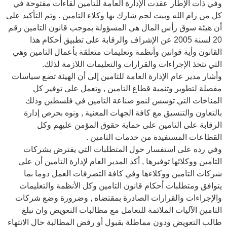
وفي ذات الإطار عقدت الإدارة العامة للتامين لقاءات مفتوحة في
كل من رام الله وبيت لحم شارك بها وكلاء التامين . وتم التأكيد على
أن هيئة سوق رأس المال هي المسؤولة بموجب قانون التامين رقم
20 لسنة 2005 عن الإشراف والرقابة على تطبيق أحكام هذا
القانون وأية قوانين وأنظمة وتعليمات متعلقة بأعمال التامين وهي
التي تتخذ الإجراءات والقرارات والتعليمات اللازمة لذلك.
وأشار مدير عام الإدارة العامة للتامين إلى أن الهيئة تضع سياسات
مفصلة لتطوير وتنمية قطاع التامين , وتعمل على توفير كل
المناخات التي تؤسس لنمو صناعة التامين في فلسطين وذلك
بالتعاون والتنسيق مع كافة الجهات المعنية , ونوه بحرص إدارة
الرقابة على التامين على حماية حقوق المؤمن عليهم وكل
القطاعات المستفيدة من خدمات التامين .
وفي رده على استفسار حول المتطلبات التي يفترض بشركات
التامين ووكلائها توفيرها , أكد المدير العام لإدارة التامين أن على
شركات التامين ووكلاءها وفي كافة التصرفات العمل دوما بما
يتوافق ومتطلبات أحكام قانون التامين وكل الأنظمة والتعليمات
والإجراءات والقرارات الصادرة بمقتضاه , وضرورة وضع شركات
التامين الآليات الملائمة للتعامل مع مطالبات التعويض وان تبلغ
طالب التعويض ودون مماطلة بقبول أو رفض المطالبة حال الانتهاء