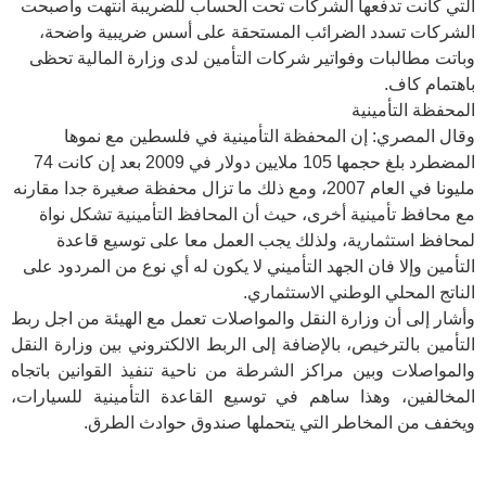
التي كانت تدفعها الشركات تحت الحساب للضريبة انتهت وأصبحت
الشركات تسدد الضرائب المستحقة على أسس ضريبية واضحة،
وباتت مطالبات وفواتير شركات التأمين لدى وزارة المالية تحظى
باهتمام كاف.
المحفظة التأمينية
وقال المصري: إن المحفظة التأمينية في فلسطين مع نموها
المضطرد بلغ حجمها 105 ملايين دولار في 2009 بعد إن كانت 74
مليونا في العام 2007، ومع ذلك ما تزال محفظة صغيرة جدا مقارنه
مع محافظ تأمينية أخرى، حيث أن المحافظ التأمينية تشكل نواة
لمحافظ استثمارية، ولذلك يجب العمل معا على توسيع قاعدة
التأمين وإلا فان الجهد التأميني لا يكون له أي نوع من المردود على
الناتج المحلي الوطني الاستثماري.
وأشار إلى أن وزارة النقل والمواصلات تعمل مع الهيئة من اجل ربط
التأمين بالترخيص، بالإضافة إلى الربط الالكتروني بين وزارة النقل
والمواصلات وبين مراكز الشرطة من ناحية تنفيذ القوانين باتجاه
المخالفين، وهذا ساهم في توسيع القاعدة التأمينية للسيارات،
ويخفف من المخاطر التي يتحملها صندوق حوادث الطرق.