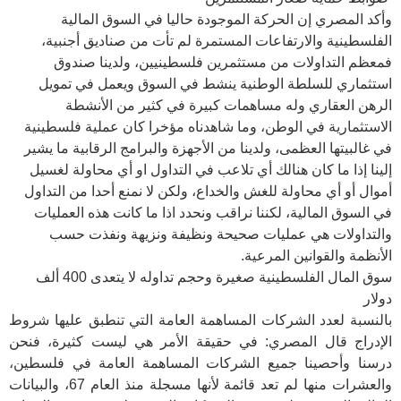
وأكد المصري إن الحركة الموجودة حاليا في السوق المالية
الفلسطينية والارتفاعات المستمرة لم تأت من صناديق أجنبية،
فمعظم التداولات من مستثمرين فلسطينيين، ولدينا صندوق
استثماري للسلطة الوطنية ينشط في السوق ويعمل في تمويل
الرهن العقاري وله مساهمات كبيرة في كثير من الأنشطة
الاستثمارية في الوطن، وما شاهدناه مؤخرا كان عملية فلسطينية
في غالبيتها العظمى، ولدينا من الأجهزة والبرامج الرقابية ما يشير
إلينا إذا ما كان هنالك أي تلاعب في التداول او أي محاولة لغسيل
أموال أو أي محاولة للغش والخداع، ولكن لا نمنع أحدا من التداول
في السوق المالية، لكننا نراقب ونحدد اذا ما كانت هذه العمليات
والتداولات هي عمليات صحيحة ونظيفة ونزيهة ونفذت حسب
الأنظمة والقوانين المرعية.
سوق المال الفلسطينية صغيرة وحجم تداوله لا يتعدى 400 ألف
دولار
بالنسبة لعدد الشركات المساهمة العامة التي تنطبق عليها شروط
الإدراج قال المصري: في حقيقة الأمر هي ليست كثيرة، فنحن
درسنا وأحصينا جميع الشركات المساهمة العامة في فلسطين،
والعشرات منها لم تعد قائمة لأنها مسجلة منذ العام 67، والبيانات