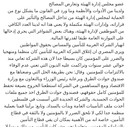
عضو مجلس إدارة الهيئة وتعارض المصالح
ولدينا من الأدوات والأنظمة وما ورد في القانون ما يشكل نوع من
الحماية لمجلس إدارة الهيئة من تداخل المصالح والتأثير على
قراراته، وإدارات الهيئة مكتملة ولا يعني هذا انه لدينا العدد الكافي
من الموظفين لإدارة الهيئة، وهناك بعض الشواغر التي يجري إدخالها
على الموازنة العامة طبقا لقدرتها المالية.
انهيار الشركة العربية للتأمين والمساس بحقوق المواطنين
ويرى المصري ان إغلاق الشركة العربية للتأمين كان منظما ومنهجيا
والضرر على المؤمنين كان بسيطا جدا لان هذه الشركة تعاني منذ
حوالي عشر سنوات وتراكمت عليه الديون التي تعني عدم الوفاء
بالالتزامات للمؤمنين. وقال: نحن بطريقة الحل التي وضعناها مع
صندوق حوادث الطرق وبرعاية رئيس الوزراء وبالتعاون مع وزارة
الاقتصاد ومع المساهمين في الشركة استطعنا الخروج بصيغة تحفظ
للمؤمنين كامل حقوقهم، فصندوق حوادث الطرق اخذ جميع ملفات
الحوادث الجسدية، والشركة الجديدة التي أسست في فلسطين
أخذت ملف التأمينات العامة وبدأت بالسداد. وتابع: برأينا قمنا بعملية
منظمة جدا لكي لا نلحق الضرر لا بالمؤمنين ولا بالثقة في قطاع
التأمين، خاصة انه من الأهمية بمكان ان يفي قطاع التأمين
بالتزاماته للمؤمنين، وتعلمنا نحن وشركات التأمين من ذلك درسا لا