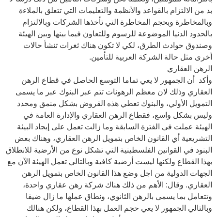
بد من الالتزام بالقواعد والأنظمة والتعليمات التي تتعلق بالملاءة
وبالمخاطرة وبحجم المخاطرة التي تأخذها الشركات وبالالتزام
بالحدود الدنيا الموضوعة للرسوم وللتعاون فيما بينها وبين الهيئة
وصندوق حوادث الطرق، لكي لا تكون هناك ثغرات تنشأ حالات
أخرى مثل حالة الشركة العربية للتأمين.
الرهن العقاري
وأكد أن الجمهور لا يعي تماما التوسع الحاصل في قطاع الرهن
العقاري وذلك لان معظم الرهونات تتم عبر البنوك عبر ما يسمى
التمويل الأولي، والبنوك تعطي هذه القروض بشكل منمق ومحدد
وليس بشكل واسع، فقطاع الرهن العقاري والإدارة العامة في
الهيئة عملت في الفترة السابقة وما زالت تعمل على إيجاد البيئة
التشريعية أي القانون الخاص بتمويل الرهن العقاري، وهناك بعض
البنود في القوانين الفلسطينية التي تشكل نوع من الأرضية للانطلاق
بهذا القطاع ولكنها ليست أرضية كافية وبالتالي تعمل الهيئة الآن مع
الجهات الدولية من اجل وضع هذا القانون الخاص بتمويل الرهن
العقاري. وقال: الأهم من ذلك هناك شركة رهن عقاري واحدة،
وتتعامل بما يسمى بالرهن الثانوي، ونطاق عملها ما زال ضيقا
وبالتالي الجمهور لا يعي حجم العمل بهذا القطاع، ولكن هنالك