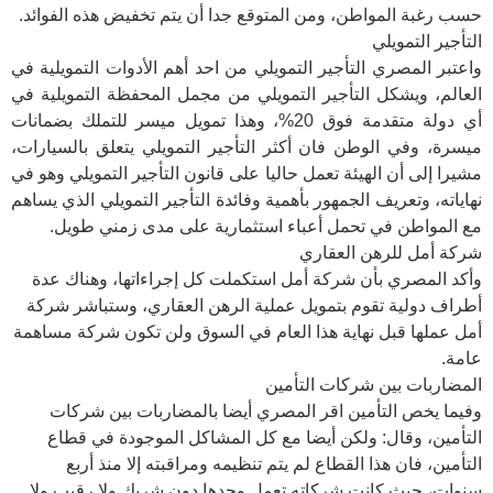
حسب رغبة المواطن، ومن المتوقع جدا أن يتم تخفيض هذه الفوائد.
التأجير التمويلي
واعتبر المصري التأجير التمويلي من احد أهم الأدوات التمويلية في
العالم، ويشكل التأجير التمويلي من مجمل المحفظة التمويلية في
أي دولة متقدمة فوق 20%، وهذا تمويل ميسر للتملك بضمانات
ميسرة، وفي الوطن فان أكثر التأجير التمويلي يتعلق بالسيارات،
مشيرا إلى أن الهيئة تعمل حاليا على قانون التأجير التمويلي وهو في
نهاياته، وتعريف الجمهور بأهمية وفائدة التأجير التمويلي الذي يساهم
مع المواطن في تحمل أعباء استثمارية على مدى زمني طويل.
شركة أمل للرهن العقاري
وأكد المصري بأن شركة أمل استكملت كل إجراءاتها، وهناك عدة
أطراف دولية تقوم بتمويل عملية الرهن العقاري، وستباشر شركة
أمل عملها قبل نهاية هذا العام في السوق ولن تكون شركة مساهمة
عامة.
المضاربات بين شركات التأمين
وفيما يخص التأمين اقر المصري أيضا بالمضاربات بين شركات
التأمين، وقال: ولكن أيضا مع كل المشاكل الموجودة في قطاع
التأمين، فان هذا القطاع لم يتم تنظيمه ومراقبته إلا منذ أربع
سنوات، حيث كانت شركاته تعمل وحدها دون شريك ولا رقيب ولا