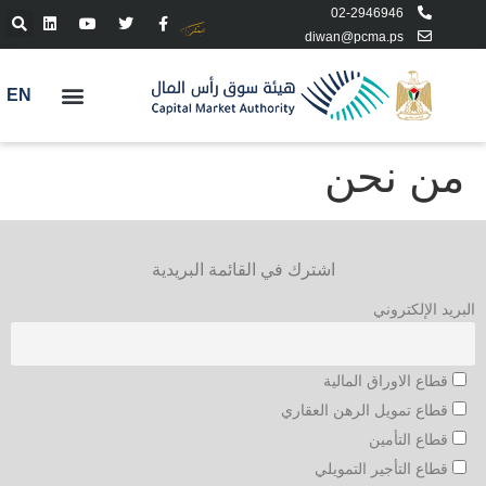
02-2946946
diwan@pcma.ps
EN
من نحن
اشترك في القائمة البريدية
البريد الإلكتروني
قطاع الاوراق المالية
قطاع تمويل الرهن العقاري
قطاع التأمين
قطاع التأجير التمويلي