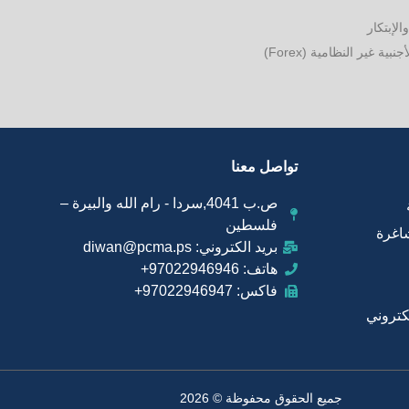
الإبتكار
ة غير النظامية (Forex)
تواصل معنا
ص.ب 4041,سردا - رام الله والبيرة –
فلسطين
اغرة
بريد الكتروني: diwan@pcma.ps
هاتف: 97022946946+
فاكس: 97022946947+
لكتروني
جميع الحقوق محفوظة © 2026