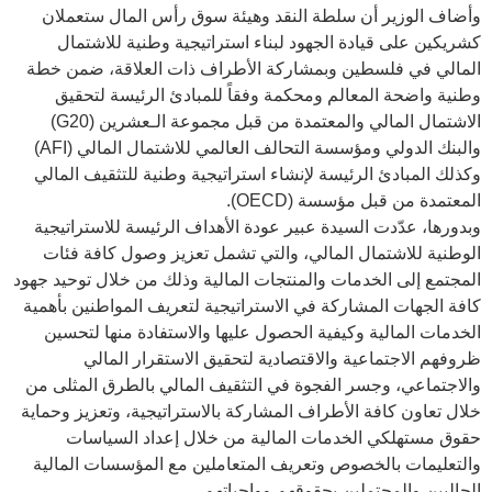
وأضاف الوزير أن سلطة النقد وهيئة سوق رأس المال ستعملان
كشريكين على قيادة الجهود لبناء استراتيجية وطنية للاشتمال
المالي في فلسطين وبمشاركة الأطراف ذات العلاقة، ضمن خطة
وطنية واضحة المعالم ومحكمة وفقاً للمبادئ الرئيسة لتحقيق
الاشتمال المالي والمعتمدة من قبل مجموعة الـعشرين (
G20
)
والبنك الدولي ومؤسسة التحالف العالمي للاشتمال المالي (
AFI
)
وكذلك المبادئ الرئيسة لإنشاء استراتيجية وطنية للتثقيف المالي
المعتمدة من قبل مؤسسة (
OECD
).
وبدورها، عدّدت السيدة عبير عودة الأهداف الرئيسة للاستراتيجية
الوطنية للاشتمال المالي، والتي تشمل تعزيز وصول كافة فئات
المجتمع إلى الخدمات والمنتجات المالية وذلك من خلال توحيد جهود
كافة الجهات المشاركة في الاستراتيجية لتعريف المواطنين بأهمية
الخدمات المالية وكيفية الحصول عليها والاستفادة منها لتحسين
ظروفهم الاجتماعية والاقتصادية لتحقيق الاستقرار المالي
والاجتماعي، وجسر الفجوة في التثقيف المالي بالطرق المثلى من
خلال تعاون كافة الأطراف المشاركة بالاستراتيجية، وتعزيز وحماية
حقوق مستهلكي الخدمات المالية من خلال إعداد السياسات
والتعليمات بالخصوص وتعريف المتعاملين مع المؤسسات المالية
الحاليين والمحتملين بحقوقهم وواجباتهم.