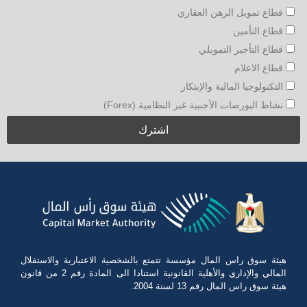
قطاع تمويل الرهن العقاري
قطاع التأمين
قطاع التأجير التمويلي
قطاع الاعلام
التكنولوجيا المالية والإبتكار
نشاط البورصات الأجنبية غير النظامية (Forex)
هيئة سوق راس المال مؤسسة تتمتع بالشخصية الاعتبارية والاستقلال
المالي والإداري والأهلية القانونية استنادا الى المادة رقم 2 من قانون
هيئة سوق راس المال رقم 13 لسنة 2004.