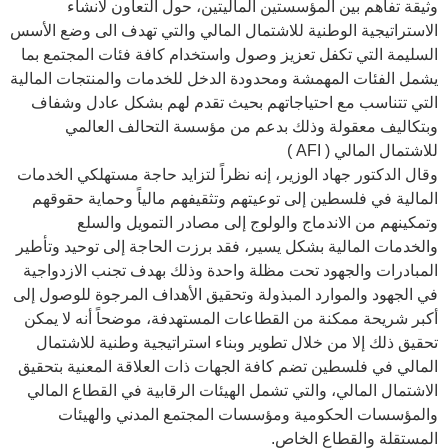
وثيقة تفاهم بين المؤسستين الماليتين، حول التعاون لانشاء
الاستراتيجية الوطنية للاشتمال المالي والتي تهدف الى وضع الأسس
السليمة التي تكفل تعزيز وصول واستخدام كافة فئات المجتمع بما
يشمل الفئات المهمشة ومحدودة الدخل للخدمات والمنتجات المالية
التي تتناسب مع احتياجاتهم بحيث تقدم لهم بشكل عادل وشفاف
وبتكاليف معقولة وذلك بدعم من مؤسسة التحالف العالمي
للاشتمال المالي (
AFI
)
وقال الدكتور جهاد الوزير، إنه نظراً لتزايد حاجة مستهلكي الخدمات
المالية في فلسطين إلى توعيتهم وتثقيفهم مالياً وحماية حقوقهم
وتمكينهم من الاندماج والولوج إلى مصادر التمويل والسلع
والخدمات المالية بشكل يسير، فقد برزت الحاجة إلى توحيد وتأطير
المبادرات والجهود تحت مظلة واحدة وذلك بهدف تجنب الازدواجية
في الجهود والموارد المبذولة وتحقيق الأهداف المرجوة للوصول إلى
أكبر شريحة ممكنة من القطاعات المستهدفة، موضحاً أنه لا يمكن
تحقيق ذلك إلا من خلال تطوير وبناء استراتيجية وطنية للاشتمال
المالي في فلسطين تضم كافة الجهات ذات العلاقة المعنية بتحقيق
الاشتمال المالي، والتي تشمل الهيئات الرقابية في القطاع المالي
والمؤسسات الحكومية ومؤسسات المجتمع المدني والهيئات
المستقلة والقطاع الخاص.