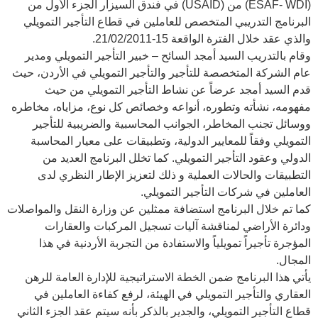
(ESAF- WDI) من (USAID) في فندق السيزار الجزء الأول من
البرنامج التدريبي المتخصص للعاملين في قطاع التأجير التمويلي
والذي عقد خلال الفترة الواقعة 15-21/02/2011.
وقام بالتدريب السيد أمجد السائح – خبير التأجير التمويلي ومدير
عام الشركة المتخصصة للتأجير والتأجير التمويلي في الأردن، حيث
قدم السيد أمجد عرضاً عن نشاط التأجير التمويلي من حيث
مفهومه، نشأته وتطوره، أنواعه وخصائص كل نوع، مزاياه، مخاطره
ووسائل تجنب المخاطر، الجوانب المحاسبية والضريبية للتأجير
التمويلي وفقاً للمعايير الدولية، وتطبيقات على معيار المحاسبة
الدولي وعقود التأجير التمويلي. كما تخلل البرنامج العديد من
التطبيقات والحالات العملية و ذلك لتعزيز الإطار النظري لدى
العاملين في شركات التأجير التمويلي.
كما تم خلال البرنامج استضافة ممثلين عن وزارة النقل والمواصلات
ودائرة الأراضي لمناقشة آليات تسجيل المركبات والعقارات
المؤجرة تأجيراً تمويلياً والاستفادة من التجربة الأردنية في هذا
المجال.
يأتي هذا البرنامج ضمن الخطة الاستراتيجية للإدارة العامة للرهن
العقاري والتأجير التمويلي في الهيئة، لرفع كفاءة العاملين في
قطاع التأجير التمويلي، والجدير بالذكر بأنه سيتم عقد الجزء الثاني