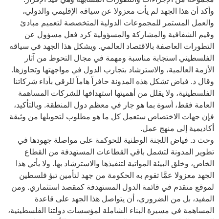
وأكد أن هذا الجهد لم يأت معزولا عن سياقه الإقليمي والدولي،
والعمل المستمر للمجموعات الدولية المتخصصة لتعميم مبادئ
وقيم الشفافية والمشاركة والمسؤولية كرد فعل مسؤول عن
التطورات العاصفة بالاقتصاد العالمي. ويشكل هذا الجهد في سياقه
الفلسطيني استجابة مناسبة ومهمة في مجال التحوط من آثار
الأزمة العالمية، والاسترشاد بتجارب الدول في مواجهتها وتجاوزها.
وقال د. فياض تشكل هذه المدونة حافزاً هاماً للرقي بأداء شركاتنا
الفلسطينية، ولا يقلل من أهميتها استهدافها للشركات المساهمة
العامة فقط، أسوة بما هو جار في معظم دول المنطقة. وبالتأكيد،
فإن جهات الاختصاص ستعمل كل ما هو مطلوب لتحويلها من وثيقة
أكاديمية إلى منهج عمل.
وحث د. فياض اللجنة الوطنية للحوكمة على مواصلة جهودها في
تطوير المدونة لتشمل باقي القطاعات المستهدفة من القطاع
الخاص، وخلق البيئة المواتية لتنفيذها والاسترشاد بها. ولا يأتي هذا
الجهد معزولا عمَّا تقوم به الحكومة من جهد لتأمين تبؤ فلسطين
لموقع متقدم في قائمة الدول المستهدفة كمقصد استثماري. ومن
المفيد، بل من الضروري، أن يتواصل هذا الجهد على قاعدة
المساهمة في مسيرة البناء الشاملة لمؤسسات دولتنا الفلسطينية،