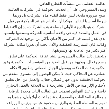
الغالبية العظمى من منشآت القطاع الخاص.
وشدد المسروجي على أن تحديث الحوكمة في الشركات العائلية
أصبح ضرورة ملحة، ليس فقط لتقدم هذه الشركات بل وربما
شرطا أساسيا لبقائها، مؤكدا أن الالتزام بقواعد الحوكمة من قبل
الشركات هو بالدرجة الأولى لمصلحة هذه الشركات، إذ إن الانضباط
في العمل والمصداقية هي رافعة أساسية للشركة وسمعتها واسمها
الذي تقدر قيمته في كثير من الأحيان بأكثر من موجودات الشركة،
وكذلك فان الممارسة الحقيقية والأداء يجب أن يعززا مكانة الشركة
أكثر بكثير من الدعاية لها وتسويقها.
ولتحقيق ذلك طالب المسروجي بنشر ثقافة الحوكمة على نطاق
واسع وفعال، وبجهود من قبل العديد من المؤسسات الحكومية وغير
الحكومية ذات العلاقة، وبتفعيل الجهاز القضائي وتطبيق الأحكام
الصادرة عن المحاكم، حيث لا يمكن الوصول إلى مستوى متقدم من
الحوكمة الحقيقية بدون جهاز قضائي فعال، والعمل من أجل تطبيق
الأحكام الإلزامية في الأطر التشريعية ذات العلاقة بالعمل التجاري،
خاصة وان تلك القوانين تضمنت في الغالب آليات محددة للرقابة،
ولمعالجة المخالفات والقصورات عندما تحث أولا بأول، مشيدا بما
تقوم به السلطة الوطنية والرئيس محمود عباس ورئيس الوزراء د.
سلام فياض من جهود كبيرة في مجال خلق المناخ الاستثماري