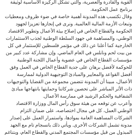
القوية والقادرة والعصرية، والتي تشكل الركيزة الأساسية لوثيقة
برنامج عمل الحكومة.
وقال تكتسب هذه المدونة أهمية خاصة في ضوء ظروف ومعطيات
وتبعات الأزمة المالية العالمية. ونرى في إنجازها تعزيزا لجهود
الحكومة والقطاع الخاص في إصلاح بيئة الأعمال وتطوير الاقتصاد
الوطني، والمساهمة في جهود السلطة الوطنية لجذب الاستثمارات
الخارجية كما أعلنا عن ذلك في مؤتمر فلسطين للإستثمار في كل
من بيت لحم ونابلس في العام الماضي. وإن مشاركة عدد كبير من
مؤسسات القطاع الخاص في عضوية وأعمال اللجنة الوطنية
للحوكمة لأفضل برهان على جدية القطاع الخاص في العمل وفق
أفضل القواعد والمعايير والمبادئ التوجيهية الدولية لممارسة
الأعمال، مبينا أن المدونة تتضمن مجموعة من القضايا والتوجيهات
ذات الأثر المباشر على تحصين شركاتنا وحمايتها بانتهاجها مبادئ
الشفافية والحكم الرشيد في ممارسة الأعمال.
وأعرب عن توقعه من هيئة سوق رأس المال ووزارة الاقتصاد
الوطني العمل، كل في مجال اختصاصه، على ضمان التزام
الشركات المساهمة العامة بموادها، واستمرار العمل على إصدار
مدونة تشمل الشركات الأخرى. ويأتي ذلك بانسجام تام مع الجهد
المبذول من قبل مؤسسات المجتمع المدني والقطاع العام، وبتناغم