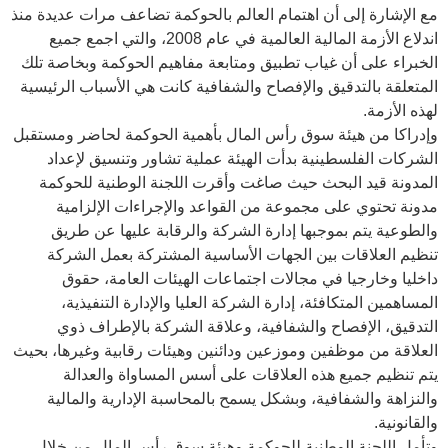
مع الإشارة إلى أن اهتمام العالم بالحوكمة تضاعف مرات عديدة منذ
اندلاع الأزمة المالية العالمية في عام 2008، والتي اجمع جميع
الخبراء على أن غياب تطبيق ومتابعة مفاهيم الحوكمة وبخاصة تلك
المتعلقة بالتدقيق والإفصاح والشفافية كانت هي الأسباب الرئيسية
لهذه الأزمة.
وإدراكا من هيئة سوق رأس المال بأهمية الحوكمة لحاضر ومستقبل
الشركات الفلسطينية بدأت الهيئة عملية تشاور وتنسيق لإعداد
المدونة قيد البحث حيث صاغت وأقرت اللجنة الوطنية للحوكمة
مدونة تحتوي على مجموعة من القواعد والإجراءات الإلزامية
والطوعية يتم بموجبها إدارة الشركة والرقابة عليها عن طريق
تنظيم العلاقات بين الجهات الأساسية المشتركة بعمل الشركة
داخليا وخارجيا في مجالات اجتماعات الهيئات العامة، حقوق
المساهمين المتكافئة، إدارة الشركة العليا والإدارة التنفيذية،
التدقيق، الإفصاح والشفافية، وعلاقة الشركة بالإطراف ذوي
العلاقة من موظفين وموزعين ودائنين وهيئات رقابية وغيرها، بحيث
يتم تنظيم جميع هذه العلاقات على أسس المساواة والعدالة
والنزاهة والشفافية، وبشكل يسمح بالمحاسبة الإدارية والمالية
والقانونية.
وتأمل اللجنة الوطنية للحوكمة وهيئة سوق رأس المال من خلال