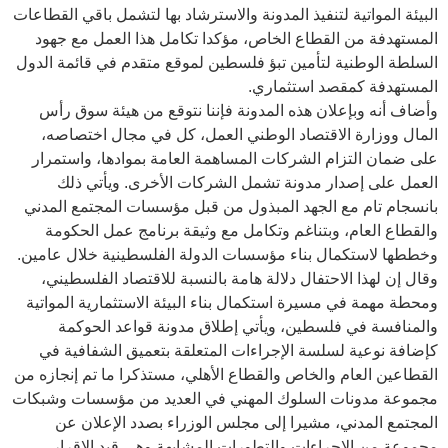
البيئة المواتية لتنفيذ المدونة والاسترشاد بها لتشمل باقي القطاعات
المستهدفة من القطاع الخاص، مؤكدا تكامل هذا العمل مع جهود
السلطة الوطنية لتأمين تبؤ فلسطين لموقع متقدم في قائمة الدول
المستهدفة كمقصد استثماري.
وأضاف أنه وبإعلان هذه المدونة فإننا نتوقع من هيئة سوق رأس
المال ووزارة الاقتصاد الوطني العمل، كل في مجال اختصاصه،
على ضمان التزام الشركات المساهمة العامة بموادها، واستمرار
العمل على إصدار مدونة تشمل الشركات الأخرى. ويأتي ذلك
بانسجام تام مع الجهد المبذول من قبل مؤسسات المجتمع المدني
والقطاع العام، وبتناغم وتكامل مع وثيقة برنامج عمل الحكومة
وخططها لاستكمال بناء مؤسسات الدولة الفلسطينية خلال عامين.
وقال إن لهذا الاحتفال دلالة هامة بالنسبة للاقتصاد الفلسطيني،
ومحطة مهمة في مسيرة استكمال بناء البيئة الاستثمارية المواتية
والمنافسة في فلسطين، ويأتي إطلاق مدونة قواعد الحوكمة
كإضافة نوعية لسلسة الإجراءات المتعلقة بتعميق الشفافية في
القطاعين العام والخاص والقطاع الأهلي، مستذكرا ما تم إنجازه من
مجموعة مدونات السلوك المهني في العديد من مؤسسات وشبكات
المجتمع المدني، مشيرا إلى مجلس الوزراء بصدد الإعلان عن
مجموعة من الإجراءات والتطورات المشابهة وهي قيد الإقرار.