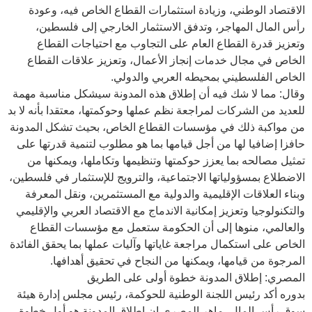
الاقتصاد الوطني، وزيادة استثمارات القطاع الخاص فيه، وعودة
رأس المال المهاجر، وتدفق الاستثمار الخارجي إلى فلسطين،
وتعزيز قدرة القطاع العام على التجاوب مع احتياجات القطاع
الخاص في مجال خدمات إنجاز الأعمال، وتعزيز علاقات القطاع
الخاص الفلسطيني بمحيطه العربي والدولي.
وقال: مما لا شك فيه أن إطلاق هذه المدونة سيشكل مناسبة مهمة
للعديد من الشركات لمراجعة نظم عملها وحوكمتها، معتقدا بأنه لا بد
من مواكبة ذلك في مؤسسات القطاع الخاص، بحيث تشكل المدونة
حافزا إضافيا لها من أجل قيامها بما هو مطلوب لتنمية قدرتها على
تمثيل مصالحه بما يعزز حوكمتها وتنظيمها وتكاملها، ويمكنها من
الاضطلاع بمسؤولياتها الاجتماعية، والترويج للإستثمار في فلسطين،
وبناء العلاقات الإقليمية والدولية مع المستثمرين، ونقل المعرفة
والتكنولوجيا وتعزيز إمكانية الاندماج مع الاقتصاد العربي والإقليمي
والعالمي، منوها إلى أن الحكومة ستعمل مع مؤسسات القطاع
الخاص على استكمال مراجعة غاياتها وآليات عملها بما يحقق الفائدة
المرجوة من قيامها، ويمكنها من النجاح في تحقيق أهدافها.
المصري: إطلاق المدونة خطوة أولى على الطريق
بدوره أكد رئيس اللجنة الوطنية للحوكمة، رئيس مجلس إدارة هيئة
سوق رأس المال، ماهر المصري إن إطلاق المدونة هو أول خطوة