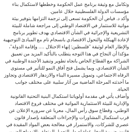
وتكامل مع وثيقة برنامج عمل الحكومة وخططها لاستكمال بناء
مؤسسات الدولة الفلسطينية خلال عامين.
وأكد د. فياض أن الحكومة تسعى إلى ترجمة التزامها بتوفير بيئة
مواتية للاستثمار في الاقتصاد الوطني إلى مراجعة شاملة للبيئة
التشريعية والإجرائية في الشأن الاقتصادي بهدف تطوير برنامج
لإعادة الهيكلة والتحول الاقتصادي بانسجام تام مع المبادئ التوجيهية
والإطار العام لوثيقة "فلسطين: إنهاء الاحتلال …. وإقامة الدولة"،
مؤكدا أن النجاح في هذا التوجه يتطلب بالتأكيد المزيد من تعميق
الشراكة مع القطاع الخاص باتجاه تطوير وتنفيذ الأجندة الوطنية في
الشأن الاقتصادي، وبما يشمل فتح آفاق النمو للتأثير في مستوى
الرفاه الاجتماعي، وتمويل مسيرة البناء والازدهار الاقتصادي وتجاوز
ما أحدثته المرحلة الماضية من آثار سلبية على مختلف جوانب
الحياة.
وأضاف يأتي في مقدمة أولوياتنا استكمال البنية التحتية القانونية
والإدارية للبيئة الاستثمارية المواتية في مختلف فروع الاقتصاد
الوطني، وقطاع سوق رأس المال، معربا عن سروره الإعلان عن
قرب استكمال المشاورات والإجراءات المتعلقة بإصدار قانون
عصري للشركات، والاستمرار في معالجة بعض المواد المقيدة في
قانون ضريبة الدخل غداة إصدار التعديل المتعلق بالازدواج الضريبي،