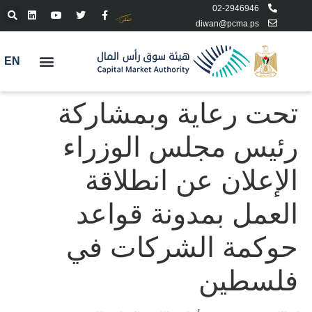
02-2946946
diwan@pcma.ps
EN
تحت رعاية وبمشاركة
رئيس مجلس الوزراء
الإعلان عن انطلاقة
العمل بمدونة قواعد
حوكمة الشركات في
فلسطين