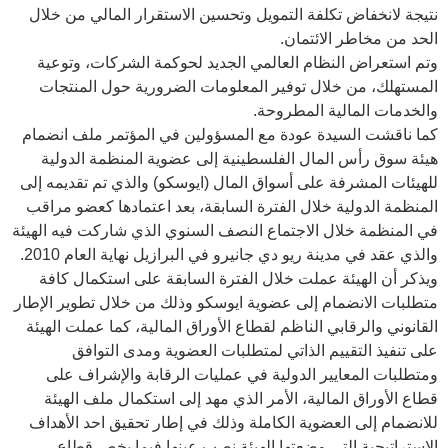
نتيجة لانخفاض تكلفة التمويل وتحسين الاستقرار المالي من خلال
الحد من مخاطر الائتمان.
وتم استعراض النظام العالمي الجديد لحوكمة الشركات، وتوعية
المستهلك، من خلال توفير المعلومات الضرورية حول المنتجات
والخدمات المالية المطروحة.
كما ناقشت السيدة عودة
مع المسؤولين في المؤتمر ملف انضمام
هيئة سوق رأس المال الفلسطينية إلى عضوية المنظمة الدولية
للهيئات المشرفة على أسواق المال (ايوسكو) والذي تم تقديمه إلى
المنظمة الدولية خلال الفترة السابقة، بعد اعتمادها كعضو مراقب
في
المنظمة خلال الاجتماع النصف السنوي الذي شاركت فيه الهيئة
والذي عقد في مدينة ريو دي جانيرو في البرازيل نهاية العام 2010.
ويذكر أن الهيئة عملت خلال الفترة السابقة على استكمال
كافة
متطلبات الانضمام إلى عضوية ايوسكو وذلك من خلال تطوير الإطار
القانوني والرقابي الناظم لقطاع الأوراق المالية، كما عملت الهيئة
على تنفيذ التقييم الذاتي لمتطلبات العضوية ومدى التوافق
ومتطلبات المعايير الدولية في عمليات الرقابة والإشراف على
قطاع الأوراق المالية، الأمر الذي مهد إلى استكمال ملف الهيئة
للانضمام إلى العضوية الكاملة وذلك في إطار
تحقيق
احد الأهداف
الاستراتيجية التي وضعتها الهيئة نصب عينها فيما يخص قطاع