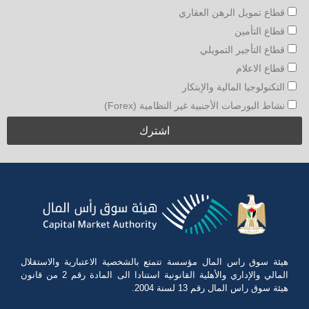
قطاع تمويل الرهن العقاري
قطاع التأمين
قطاع التأجير التمويلي
قطاع الاعلام
التكنولوجيا المالية والإبتكار
نشاط البورصات الأجنبية غير النظامية (Forex)
هيئة سوق راس المال مؤسسة تتمتع بالشخصية الاعتبارية والاستقلال
المالي والإداري والأهلية القانونية استنادا الى المادة رقم 2 من قانون
هيئة سوق راس المال رقم 13 لسنة 2004.