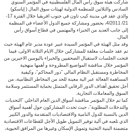
شاركت هيئة سوق رأس المال الفلسطينية في المؤتمر السنوي
السادس والثلاثين للمنظمة الدولية لهيئات سوق المال ( إياسكو)
والذي عقد في مدينة كيب تاون في جنوب افريقيا خلال الفترة 17-
21/ 4/2011، بحضور ومشاركة جميع الدول الأعضاء في المنظمة
إلى جانب العديد من الخبراء والمهتمين في قطاع أسواق رأس
المال.
وقد مثل الهيئة في المؤتمر السيدة عبير عودة مدير عام الهيئة حيث
تم عقد جلسات مغلقة للمشاركين خلال الايام الثلاثة الاولى، فيما
فتحت الجلسات لاستقبال الصحفيين والخبراء باليومين الاخيرين من
المؤتمر خلال مناقشة المواضيع المطروحة و أهمها منهجية
المخاطرة ومستقبل النظام المالي "دور المحاكم"، وكيفية
المساهمة الفعالة عبر الية معينة للحد من المخاطر النظامية، من
أجل تحقيق أهداف الدور الرقابي المتمثل بحماية المستثمر وسلامة
السوق والمعاملات التجارية
.
كما تم خلال المؤتمر مناقشة أسواق الدين العام الداخلي "التحديات
والتدخلات المطلوبة"، حيث تحدث المشاركون حول أهمية أسواق
الدين بالنسبة للدول النامية والاقتصاديات المتقدمة والدور الكبير
الذي تلعبه في آلية توفير التمويل طويل الأجل للقطاعات الاقتصادية
متضمنة البنية التحتية وتمويل الإسكان وغيرها من المرافق الحيوية،