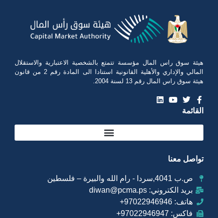
هيئة سوق راس المال مؤسسة تتمتع بالشخصية الاعتبارية والاستقلال
المالي والإداري والأهلية القانونية استنادا الى المادة رقم 2 من قانون
هيئة سوق راس المال رقم 13 لسنة 2004.
القائمة
تواصل معنا
ص.ب 4041,سردا - رام الله والبيرة – فلسطين
بريد الكتروني: diwan@pcma.ps
هاتف: 97022946946+
فاكس: 97022946947+