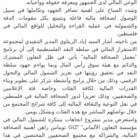
الوعي المالي لدى الجمهور ومعرفة حقوقه وواجباته.
وشدد الصباح على أهمية تضافر الجهود وتكاملها في سبيل
الوصول لصحافة مالية فاعلة وتتمتع بكل مقومات الدقة
والشمولية في عملية القراءة والتحليل للواقع المالي في
فلسطين.
من ناحيته، أشار السيد إياد الزيتاوي المدير التنفيذي لمجموعة
الاستقرار المالي في سلطة النقد الفلسطينية إلى أن برنامج
“معمل الصحافة المالية” يأتي في ظل التعاون المشترك
والدائم مع هيئة سوق رأس المال وبما يواءم جهود سلطة
النقد في تحقيق رؤيتها في تعزيز الشمول المالي والتحول
الرقمي، وذلك من خلال برامج وأنشطة تتركز على تطوير وبناء
القدرات المالية لكافة الفئات وخاصة فئة الإعلامين
والصحفيين، وذلك تعزيزاً لدور الصحافة المالية في فلسطين
في نقل التوعية والثقافة المالية إلى كافة شرائح المجتمع من
خلال تواصلهم المباشر مع هذه الفئات وبشكل يومي.
واستعرض مدير مشروع اتجاهات مبتكرة للشمول المالي في
مؤسسة التعاون الألماني” “GIZ توماس راهن أهمية الصحافة
المالية، والشراكة مع مجتمع الصحفيين المختصين في هذا