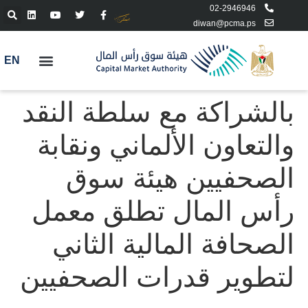
02-2946946
diwan@pcma.ps
EN
بالشراكة مع سلطة النقد
والتعاون الألماني ونقابة
الصحفيين هيئة سوق
رأس المال تطلق معمل
الصحافة المالية الثاني
لتطوير قدرات الصحفيين