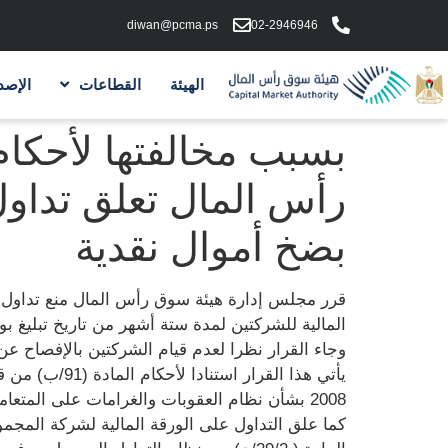
diwan@pcma.ps
02-2946946
الهيئة
القطاعات
الإصد
بسبب مخالفتها لأحكا
رأس المال تعلق تداول 
بضخ أموال نقدية
قرر مجلس إدارة هيئة سوق رأس المال منع تداول ال
المالية للشركتين لمدة ستة أشهر من تاريخ تبليغ ب
وجاء القرار نظرا لعدم قيام الشركتين بالإفصاح عن قر
2008 بشأن نظام العقوبات والغرامات على المتعاملين في قطاع الأوراق المالية.