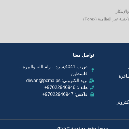
الإبتكار
ة غير النظامية (Forex)
تواصل معنا
ص.ب 4041,سردا - رام الله والبيرة –
فلسطين
اغرة
بريد الكتروني: diwan@pcma.ps
هاتف: 97022946946+
فاكس: 97022946947+
لكتروني
جميع الحقوق محفوظة © 2026