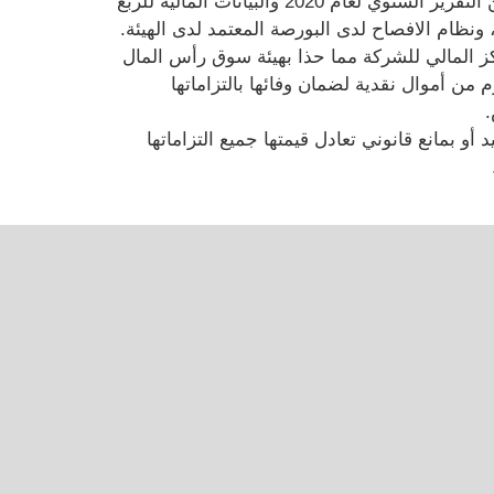
المادة ( 29/2/ج) من نظام التداول المعمول به في بورصة فلسطين والمعتمد من قبل الهيئة لعدم افصاح الشركة عن التقرير السنوي لعام 2020 والبيانات المالية للربع
بعض أصولها خلال العام 2021 إلى التأثير سلبا على المركز المالي للشركة مما حذا بهيئة سوق رأس المال
 من أموال نقدية لضمان وفائها بالتزاماتها
.
و بمانع قانوني تعادل قيمتها جميع التزاماتها