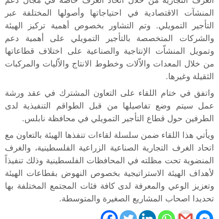
الغرف التجارية من خلال اتحاد الغرف خاصة في مجال دعم
المنشآت الاقتصادية في احتياجاتها وأصولها المختلفة عبر
التأجير التمويلي. وتم التشاور بخصوص أهمية تركيز الهيئة
والشركات المتخصصة بالتأجير التمويلي على أهمية دعم
وتمويل المنشاّت الإنتاجية والصناعية على اختلاف قطاعاتها
من خلال المعدات والاّلات وخطوط الانتاج والاّليات والمركبات
الثقيلة وغيرها.
واتفق في ختام اللقاء على التعاون المشترك في عقد ورشة
عمل سيتم وضع تفاصيلها من قبل الطواقم التنفيذية لدى
الطرفين حول قطاع التأجير التمويلي في محافظة نابلس.
ويأتي هذا اللقاء ضمن سلسلة لقاءات تنفذها الهيئة بالتعاون مع
اتحاد الغرف التجارية الصناعية الزراعية الفلسطينية، والغرف
المنضوية تحت مظلته في المحافظات الفلسطينية وذلك تنفيذاً
لأهداف الهيئة الاستراتيجية بخصوص النهوض بقطاعات الهيئة
وتعزيز الوعي والمعرفة لدى كافة فئات المجتمع المختلفة بها
تحديدا اصحاب المشاريع الصغيرة والمتوسطة.