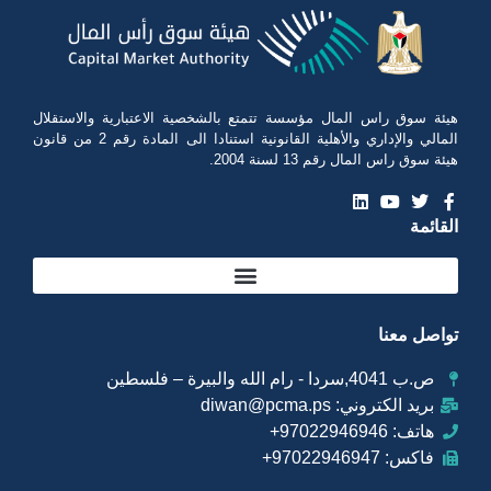
هيئة سوق راس المال مؤسسة تتمتع بالشخصية الاعتبارية والاستقلال
المالي والإداري والأهلية القانونية استنادا الى المادة رقم 2 من قانون
هيئة سوق راس المال رقم 13 لسنة 2004.
القائمة
تواصل معنا
ص.ب 4041,سردا - رام الله والبيرة – فلسطين
بريد الكتروني: diwan@pcma.ps
هاتف: 97022946946+
فاكس: 97022946947+