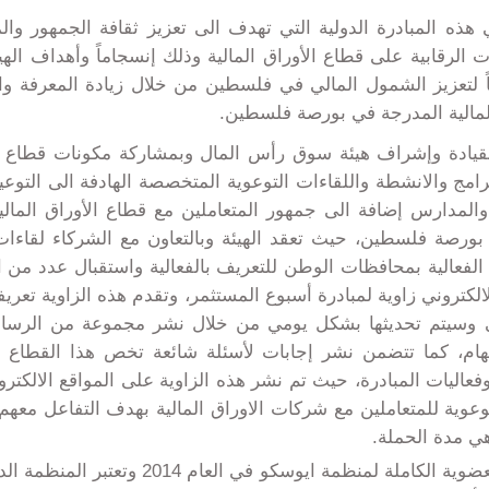
ي هذه المبادرة الدولية التي تهدف الى تعزيز ثقافة الجمهور وال
الرقابية على قطاع الأوراق المالية وذلك إنسجاماً وأهداف الهيئة
اً لتعزيز الشمول المالي في فلسطين من خلال زيادة المعرفة وال
المالية المدرجة في بورصة فلسطين.
 بقيادة وإشراف هيئة سوق رأس المال وبمشاركة مكونات قطاع ا
برامج والانشطة واللقاءات التوعوية المتخصصة الهادفة الى التو
والمدارس إضافة الى جمهور المتعاملين مع قطاع الأوراق المال
ي بورصة فلسطين، حيث تعقد الهيئة وبالتعاون مع الشركاء لقاءات
لفعالية بمحافظات الوطن للتعريف بالفعالية واستقبال عدد من ال
لكتروني زاوية لمبادرة أسبوع المستثمر، وتقدم هذه الزاوية تعريف
 وسيتم تحديثها بشكل يومي من خلال نشر مجموعة من الرسائل ا
الهام، كما تتضمن نشر إجابات لأسئلة شائعة تخص هذا القطاع 
فعاليات المبادرة، حيث تم نشر هذه الزاوية على المواقع الالكتر
عوية للمتعاملين مع شركات الاوراق المالية بهدف التفاعل معهم و
ي مدة الحملة.
يشار الى أن هيئة سوق رأس المال حصلت على ا