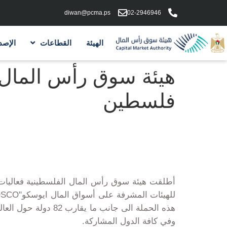
diwan@pcma.ps
02-2946946
الهيئة
القطاعات
الإصد
هيئة سوق رأس المال 
فلسطين
أطلقت هيئة سوق رأس المال الفلسطينية فعاليات "
للهيئات المشرفة على أسواق المال ايوسكو"
OSCO
هذه الحملة الى جانب ما يقارب 82 دولة حول العالم من الدول الأعضاء في المنظمة وتمتد فعاليات الحملة لمدة أسبوع وذلك خلال الفترة
وفي كافة الدول المشاركة.