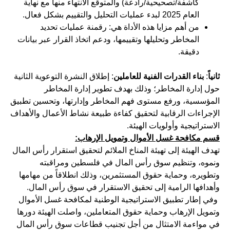
كاشفة/تصحيحية/رادعة) والمتوقع الانتهاء منها مع نهاية
العام 2025 لبدء عمليات التحليل والتقييم بشكل فعال.
من أهم مزايا هذه الأداة هي: رقمنة عمليات تحديد
المخاطر وتحليلها وتقييمها، ودعم اتخاذ القرار عبر بيانات
دقيقة.
ثانياً
:
بناء القدرات الفنية للعاملين
: إطلاق النشرة التوعوية الثانية
حول إدارة المخاطر؛ وذلك بهدف تطوير إدارة المخاطر
المؤسسية، ورفع مستوى فهم المخاطر وإدارتها، وتحسين تطبيق
الإجراءات الرقابية لتحقيق كفاءة طبيعة نشاط الأعمال والأهداف
الاستراتيجية وأولويات الهيئة.
قسم مكافحة غسل الأموال وتمويل الإرهاب:
تهدف الهيئة إلى تهيئة المناخ الملائم لتحقيق استقرار رأس المال
ونموه، وتنظيم سوق رأس المال في فلسطين ومراقبته
وتطويره، وحماية حقوق المستثمرين، وذلك انطلاقاً من مهامها
وأهدافها الرامية إلى تحقيق الاستقرار في سوق رأس المال.
وفي إطار تطبيق الاستراتيجية الوطنية لمكافحة غسل الأموال
وتمويل الإرهاب وحماية حقوق المتعاملين، واصلت الهيئة دورها
في مواءمة الامتثال من أجل تجنيب قطاعات سوق رأس المال