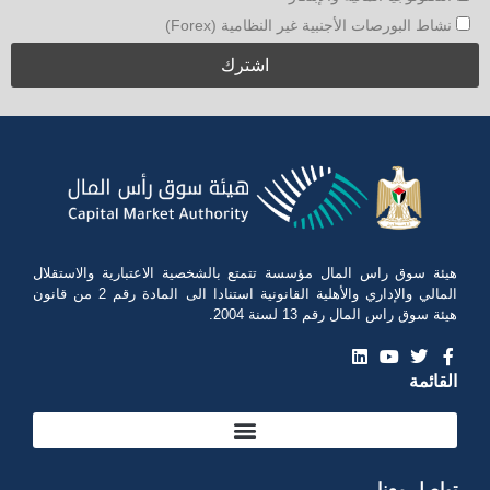
نشاط البورصات الأجنبية غير النظامية (Forex)
هيئة سوق راس المال مؤسسة تتمتع بالشخصية الاعتبارية والاستقلال
المالي والإداري والأهلية القانونية استنادا الى المادة رقم 2 من قانون
هيئة سوق راس المال رقم 13 لسنة 2004.
القائمة
تواصل معنا