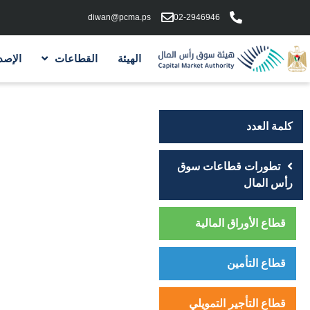
diwan@pcma.ps
02-2946946
الهيئة
القطاعات
الإصد
كلمة العدد
تطورات قطاعات سوق
رأس المال
قطاع الأوراق المالية
قطاع التأمين
قطاع التأجير التمويلي