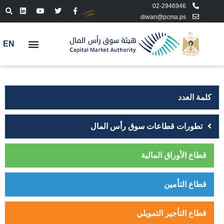
02-2946946
diwan@pcma.ps
EN
كلمة العدد
تطورات قطاعات سوق رأس المال
قطاع الأوراق المالية
قطاع التأمين
قطاع التأجير التمويلي