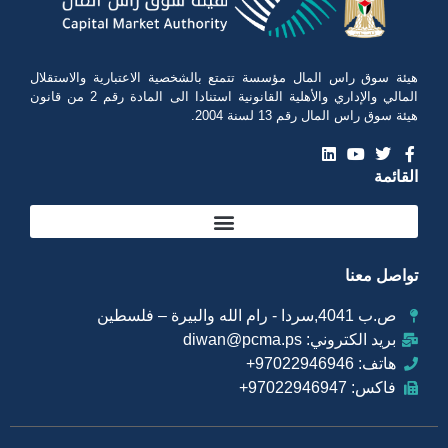
هيئة سوق راس المال مؤسسة تتمتع بالشخصية الاعتبارية والاستقلال
المالي والإداري والأهلية القانونية استنادا الى المادة رقم 2 من قانون
هيئة سوق راس المال رقم 13 لسنة 2004.
القائمة
تواصل معنا
ص.ب 4041,سردا - رام الله والبيرة – فلسطين
بريد الكتروني: diwan@pcma.ps
هاتف: 97022946946+
فاكس: 97022946947+