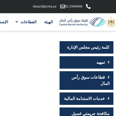
diwan@pcma.ps
02-2946946
الهيئة
القطاعات
الإصد
كلمة رئيس مجلس الإدارة
تمهيد
قطاعات سوق رأس
المال
خدمات الاستدامة المالية
مكافحة جريمتي غسيل