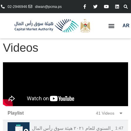
02-2946946
diwan@pcma.ps
AR
Videos
Playlist
41 Videos
التقرير السنوي للعام ٢٠٢١ هيئة سوق رأس المال
1:47