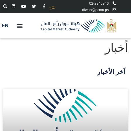
02-2946946
diwan@pcma.ps
EN
أخبار
آخر الأخبار
الأخبار