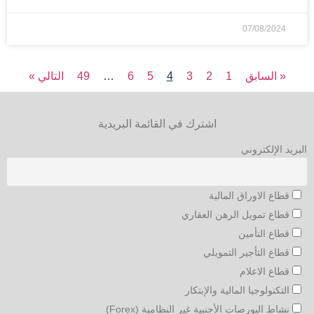
07/08/2024
« السابق
1
2
3
4
5
6
…
49
التالي »
اشترك في القائمة البريدية
البريد الإلكتروني
قطاع الاوراق المالية
قطاع تمويل الرهن العقاري
قطاع التأمين
قطاع التأجير التمويلي
قطاع الاعلام
التكنولوجيا المالية والإبتكار
نشاط البورصات الأجنبية غير النظامية (Forex)