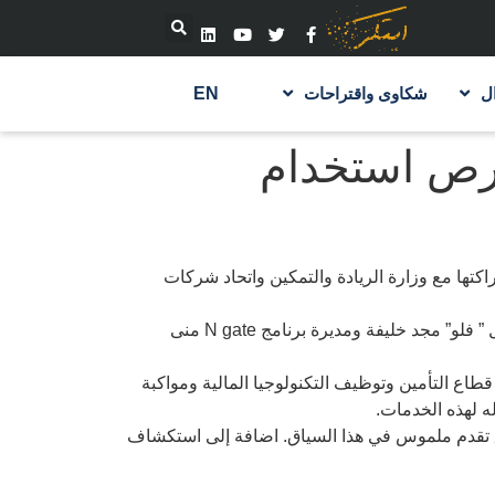
ل
شكاوى واقتراحات
EN
رص استخدام
ها مع وزارة الريادة والتمكين واتحاد شركات
وشارك في الجلسة الحوارية نائب رئيس الاتحاد نهاد اسعد وممثلين عن قطاع ريادة الاعمال في فلسطين مدير مسرعة الأعمال ” فلو” مجد خليفة ومديرة برنامج N gate منى
ر قطاع التأمين وتوظيف التكنولوجيا المالية ومواكبة
ه لهذه الخدمات.
لق تقدم ملموس في هذا السياق. اضافة إلى استكشاف