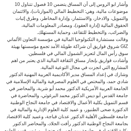
وأشار ابو الروس إلى أن المساق يتضمن 10 فصول تتناول 10
موضوعات مالية، وهي: التخطيط المالي (الموازنات)، والائتمان
والتمويل، والادخار، والاستثمار، وإدارة المخاطر، وطرق إثبات
الحقوق المالية (إدارة العقود)، ومصادر المعلومات المالية،
والضرائب، والتخطيط للتقاعد، وحماية المستهلك.
وقالت مستشارة التكنولوجيا المالية في مؤسسة التعاون الألماني
GIZ شروق قواريق أن شراكة طويلة الأمد تجمع مؤسستها بهيئة
سوق رأس المال لتعزيز الشمول المالي في فلسطين.
وأشادت قواريق بإنجاز مساق الثقافة المالية الذي يعتبر من اهم
المشاريع التي انجزت في مجال التوعية المالية.
وشارك في إعداد المساق مدير الأكاديمية العربية المهنية الدكتور
شادي حمد، والمختص في العلوم المصرفية والمالية الإسلامية في
الجامعة العربية الأمريكية الدكتور محمد أبو شربة، والمحاضر في
جامعة القدس أبو ديس الدكتور محمد البرغوثي، والمحاضرة في
قسم التمويل بكلية الأعمال والاقتصاد في جامعة النجاح الوطنية
الدكتورة ضحى الطنبور، و عميد كلية العلوم الإدارية والمالية في
جامعة فلسطين الأهلية الدكتور عدنان قباجة، وعميد كلية الاقتصاد
بجامعة النجاح الوطنية الدكتور رأفت الجلاد، والمحاضر الدكتور
بكلية الاقتصاد في جامعة بيت لحم رائد حنضل، ورئيس قسم العلوم