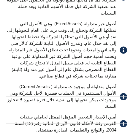
عند تصفية الشركة قبل حملة الأسهم العادية وبعد حملة
السندات.
أصول غير متداولة (Fixed Assets) ​ وهي الأصول التي
تمتلكها الشركة وتحتاج إلى وقت يزيد على العام لتحويلها إلى
نقد أو هي الأصول التي تمتلكها الشركة ولا تخطط لتحويلها
إلى نقد خلال عام. وتندرج الأصول الثابتة للشركة كالأراضي
والمباني والمعدات ونحوها تحت نطاق الأصول غير المتداولة.
وتعتمد أهمية حجم أصول الشركة غير المتداولة على نوعية
القطاع التابعة له. فعلى سبيل المثال لا تحتاج شركات
القطاع المصرفي بشكل عام إلى أصول غير متداولة (ثابتة)
مقارنة بما تحتاجه شركة في قطاع صناعي.
أصول متداولة أو موجودات متداولة ( Current Assets)
الأموال المستثمرة في العمليات قصيرة الأجل للشركة وهي
موجودات يمكن تحويلها إلى نقدية خلال فترة قصيرة لا تتجاوز
السنة.
أمين الإصدار الشخص المؤهل الممثل لحاملي سندات
القرض وفقا لأحكام قانون الأوراق المالية رقم (12) لسنة
2004, واللوائح والتعليمات الصادرة بمقتضاه.