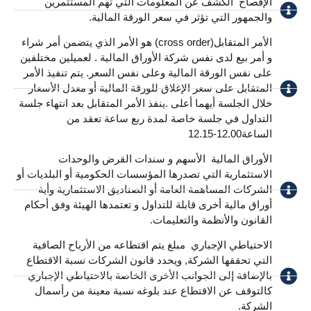
الإفصاح ​ الكشف عن المعلومات التي تهم المستثمرين
والجمهور التي تؤثر في سعر الورقة المالية.
الأمر المتقابل(cross order) هو الأمر الذي يتضمن أمر شراء
و أمر بيع لدى نفس شركة الأوراق المالية . لعميلين مختلفين
على نفس الورقة المالية وعلى نفس السعر. يتم تنفيذ الأمر
المتقابل على سعر الإغلاق للورقة المالية أو معدل الأسعار
خلال الجلسة أيهما أعلى .ينفذ الأمر المتقابل بعد انتهاء جلسة
التداول في جلسة خاصة لمدة ربع ساعة تعقد من
الساعة12.00-12.15​
الأوراق المالية ​ الأسهم و سندات القرض والوحدات
الاستثمارية التي تصدرها المؤسسات الحكومية أو البلديات أو
الشركات المساهمة العامة أو الصناديق الاستثمارية وأية
أوراق مالية أخرى قابلة للتداول و تعتمدها الهيئة وفق أحكام
القانون والأنظمة والتعليمات.
الاحتياطي الإجباري ​ مبلغ يتم اقتطاعه من الأرباح الصافية
التي تحققها الشركة, ويحدد قانون الشركات نسبة الاقتطاع
بالإضافة إلى الجوانب الأخرى الخاصة بالاحتياطي الإجباري
كالتوقف عن الاقتطاع عند بلوغه نسبة معينة من رأسمال
الشركة.​