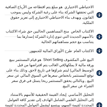
الاحتياطي الاختياري ​ هو مبلغ يتم اقتطاعه من الأرباح الصافية
التي تحققها الشركة بناء على رغبة الشركة وليس بموجب
القانون, ويهدف بناء الاحتياطي الاختياري إلى تعزيز حقوق
الملكية.
الاكتتاب الخاص ​ منح المساهمين الحاليين حق شراء الاكتتاب
بالأسهم الجديدة التي تنوي إدارة الشركة إصدارها بما
يتناسب مع حجم مساهماتهم الحالية
الاكتتاب العام ​ طرح الأوراق المالية للجمهور.
البيع على المكشوف Short Selling ​ هو قيام المستثمر ببيع
ورقة مالية لا يملكها(في الغالب يتم اقتراضها من قبل
الوسيط المالي) ليتم شراؤها في تاريخ لاحق, وذلك بناء على
توقع المستثمر بانخفاض سعرها في السوق المالي عن سعر
البيع , وبالتالي يحقق المستثمر ربحا يتمثل في فرق سعر
الشراء عن سعر البيع.
التحليل الأساسي ​ إيجاد القيمة الحقيقية للأسهم بالاستناد
إلى التحليل العلمي الشامل الهادف إلى تقدير كافة العوامل
المحددة لقيمة السهم، ويتسع ليشمل العوامل المحددة لقيمة