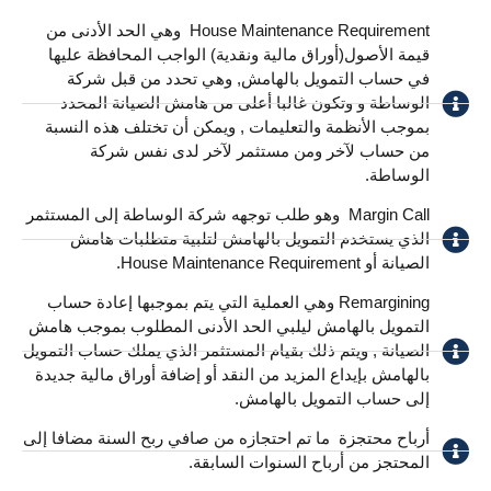
House Maintenance Requirement ​ وهي الحد الأدنى من
قيمة الأصول(أوراق مالية ونقدية) الواجب المحافظة عليها
في حساب التمويل بالهامش, وهي تحدد من قبل شركة
الوساطة و وتكون غالبا أعلى من هامش الصيانة المحدد
بموجب الأنظمة والتعليمات , ويمكن أن تختلف هذه النسبة
من حساب لآخر ومن مستثمر لآخر لدى نفس شركة
الوساطة.
Margin Call ​ وهو طلب توجهه شركة الوساطة إلى المستثمر
الذي يستخدم التمويل بالهامش لتلبية متطلبات هامش
الصيانة أو House Maintenance Requirement.
Remargining وهي العملية التي يتم بموجبها إعادة حساب
التمويل بالهامش ليلبي الحد الأدنى المطلوب بموجب هامش
الصيانة , ويتم ذلك بقيام المستثمر الذي يملك حساب التمويل
بالهامش بإيداع المزيد من النقد أو إضافة أوراق مالية جديدة
إلى حساب التمويل بالهامش. ​
أرباح محتجزة ​ ما تم احتجازه من صافي ربح السنة مضافا إلى
المحتجز من أرباح السنوات السابقة.