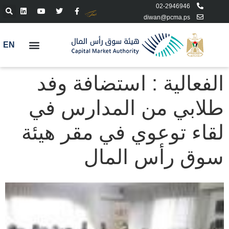
02-2946946
diwan@pcma.ps
EN
الفعالية : استضافة وفد
طلابي من المدارس في
لقاء توعوي في مقر هيئة
سوق رأس المال