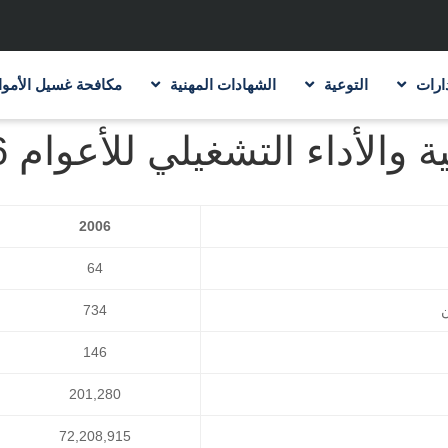
ارات
التوعية
الشهادات المهنية
مكافحة غسيل الأموا
داء التشغيلي للأعوام 2006-2007
2006
64
ن
734
146
201,280
72,208,915