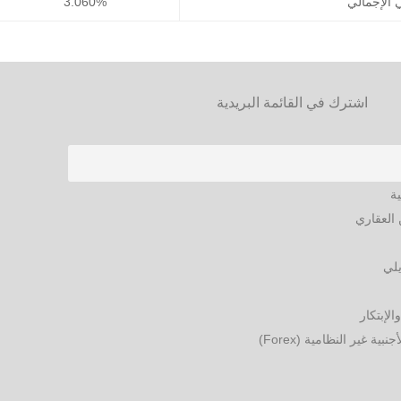
ي الإجمالي
3.060%
اشترك في القائمة البريدية
ية
العقاري
يلي
الإبتكار
ة غير النظامية (Forex)