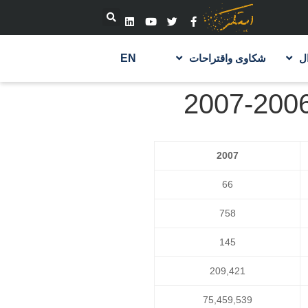
ل
شكاوى واقتراحات
EN
2007
66
758
145
209,421
75,459,539