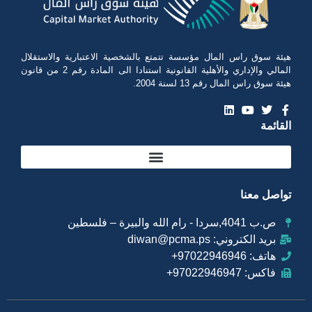
هيئة سوق راس المال مؤسسة تتمتع بالشخصية الاعتبارية والاستقلال
المالي والإداري والأهلية القانونية استنادا الى المادة رقم 2 من قانون
هيئة سوق راس المال رقم 13 لسنة 2004.
القائمة
تواصل معنا
ص.ب 4041,سردا - رام الله والبيرة – فلسطين
بريد الكتروني: diwan@pcma.ps
هاتف: 97022946946+
فاكس: 97022946947+