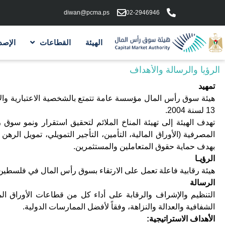
diwan@pcma.ps
02-2946946
الهيئة
القطاعات
الإصد
الرؤيا والرسالة والأهداف
تمهيد
13 لسنة 2004.
تهدف الهيئة إلى تهيئة المناخ الملائم لتحقيق استقرار ونمو سو
المصرفية (الأوراق المالية، التأمين، التأجير التمويلي، تمويل الرهن
بهدف حماية حقوق المتعاملين والمستثمرين.
الرؤيـا
هيئة رقابية فاعلة تعمل على الارتقاء بسوق رأس المال في فلسطين،
الرسالة
التنظيم والإشراف والرقابة على أداء كل من قطاعات الأوراق الما
الشفافية والعدالة والنزاهة، وفقاً لأفضل الممارسات الدولية.
الأهداف الاستراتيجية: